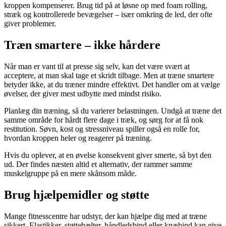
kroppen kompenserer. Brug tid på at løsne op med foam rolling,
stræk og kontrollerede bevægelser – især omkring de led, der ofte
giver problemer.
Træn smartere – ikke hårdere
Når man er vant til at presse sig selv, kan det være svært at
acceptere, at man skal tage et skridt tilbage. Men at træne smartere
betyder ikke, at du træner mindre effektivt. Det handler om at vælge
øvelser, der giver mest udbytte med mindst risiko.
Planlæg din træning, så du varierer belastningen. Undgå at træne det
samme område for hårdt flere dage i træk, og sørg for at få nok
restitution. Søvn, kost og stressniveau spiller også en rolle for,
hvordan kroppen heler og reagerer på træning.
Hvis du oplever, at en øvelse konsekvent giver smerte, så byt den
ud. Der findes næsten altid et alternativ, der rammer samme
muskelgruppe på en mere skånsom måde.
Brug hjælpemidler og støtte
Mange fitnesscentre har udstyr, der kan hjælpe dig med at træne
sikkert. Elastikker, støttebælter, håndledsbind eller knæbind kan give