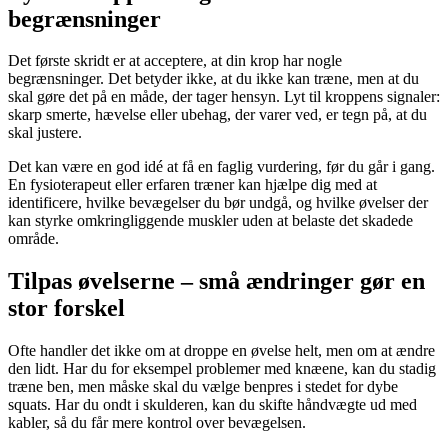
begrænsninger
Det første skridt er at acceptere, at din krop har nogle
begrænsninger. Det betyder ikke, at du ikke kan træne, men at du
skal gøre det på en måde, der tager hensyn. Lyt til kroppens signaler:
skarp smerte, hævelse eller ubehag, der varer ved, er tegn på, at du
skal justere.
Det kan være en god idé at få en faglig vurdering, før du går i gang.
En fysioterapeut eller erfaren træner kan hjælpe dig med at
identificere, hvilke bevægelser du bør undgå, og hvilke øvelser der
kan styrke omkringliggende muskler uden at belaste det skadede
område.
Tilpas øvelserne – små ændringer gør en
stor forskel
Ofte handler det ikke om at droppe en øvelse helt, men om at ændre
den lidt. Har du for eksempel problemer med knæene, kan du stadig
træne ben, men måske skal du vælge benpres i stedet for dybe
squats. Har du ondt i skulderen, kan du skifte håndvægte ud med
kabler, så du får mere kontrol over bevægelsen.