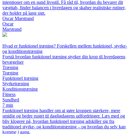
intentioner om en sund livsstil. Få råd til, hvordan du bevarer dit
vægttab, finder balancen i hverdagen og skaber realistiske rutiner,
der holder på lang sigt.
Oscar Marstrand
Oscar
Marstrand
Hvad er funktionel træning? Forskellen mellem funktionel, styrke-
og konditionstræning
Forstå hvordan funktionel træning styrker din krop til hverdagens
bevægelser
Træning
Træning
Funktionel træning
Styrketræning
Konditionstræning
Fitness
Sundhed
7 min
Funktionel træning handler om at gøre kroppen stærkere, mere
smidig og bedre rustet til dagligdagens udfordringer. Læs med og
bliv klogere på, hvordan funktionel træning adskiller sig fra
traditionel styrke- og konditionstræning – og hvordan du selv kan
komme i gang.