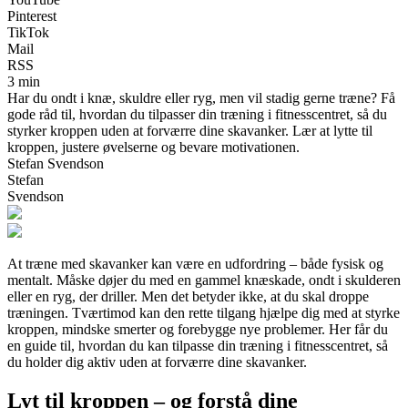
Pinterest
TikTok
Mail
RSS
3 min
Har du ondt i knæ, skuldre eller ryg, men vil stadig gerne træne? Få
gode råd til, hvordan du tilpasser din træning i fitnesscentret, så du
styrker kroppen uden at forværre dine skavanker. Lær at lytte til
kroppen, justere øvelserne og bevare motivationen.
Stefan Svendson
Stefan
Svendson
At træne med skavanker kan være en udfordring – både fysisk og
mentalt. Måske døjer du med en gammel knæskade, ondt i skulderen
eller en ryg, der driller. Men det betyder ikke, at du skal droppe
træningen. Tværtimod kan den rette tilgang hjælpe dig med at styrke
kroppen, mindske smerter og forebygge nye problemer. Her får du
en guide til, hvordan du kan tilpasse din træning i fitnesscentret, så
du holder dig aktiv uden at forværre dine skavanker.
Lyt til kroppen – og forstå dine