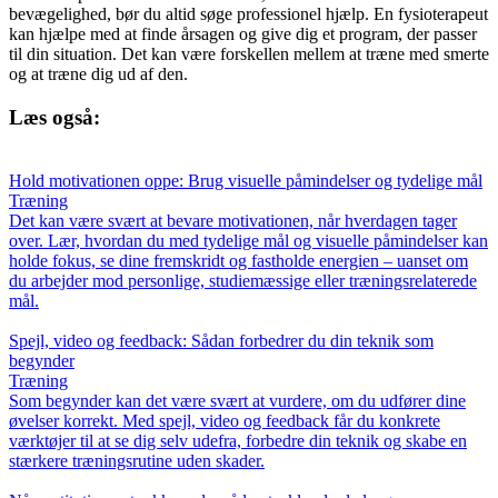
bevægelighed, bør du altid søge professionel hjælp. En fysioterapeut
kan hjælpe med at finde årsagen og give dig et program, der passer
til din situation. Det kan være forskellen mellem at træne med smerte
og at træne dig ud af den.
Læs også:
Hold motivationen oppe: Brug visuelle påmindelser og tydelige mål
Træning
Det kan være svært at bevare motivationen, når hverdagen tager
over. Lær, hvordan du med tydelige mål og visuelle påmindelser kan
holde fokus, se dine fremskridt og fastholde energien – uanset om
du arbejder mod personlige, studiemæssige eller træningsrelaterede
mål.
Spejl, video og feedback: Sådan forbedrer du din teknik som
begynder
Træning
Som begynder kan det være svært at vurdere, om du udfører dine
øvelser korrekt. Med spejl, video og feedback får du konkrete
værktøjer til at se dig selv udefra, forbedre din teknik og skabe en
stærkere træningsrutine uden skader.