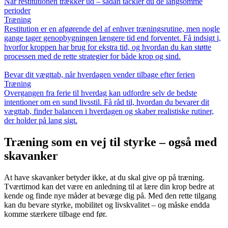
Når restitutionen trækker ud – sådan tackler du de langsomme
perioder
Træning
Restitution er en afgørende del af enhver træningsrutine, men nogle
gange tager genopbygningen længere tid end forventet. Få indsigt i,
hvorfor kroppen har brug for ekstra tid, og hvordan du kan støtte
processen med de rette strategier for både krop og sind.
Bevar dit vægttab, når hverdagen vender tilbage efter ferien
Træning
Overgangen fra ferie til hverdag kan udfordre selv de bedste
intentioner om en sund livsstil. Få råd til, hvordan du bevarer dit
vægttab, finder balancen i hverdagen og skaber realistiske rutiner,
der holder på lang sigt.
Træning som en vej til styrke – også med
skavanker
At have skavanker betyder ikke, at du skal give op på træning.
Tværtimod kan det være en anledning til at lære din krop bedre at
kende og finde nye måder at bevæge dig på. Med den rette tilgang
kan du bevare styrke, mobilitet og livskvalitet – og måske endda
komme stærkere tilbage end før.