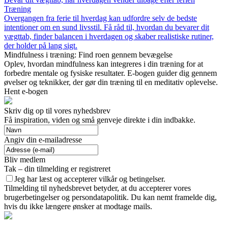
Træning
Overgangen fra ferie til hverdag kan udfordre selv de bedste
intentioner om en sund livsstil. Få råd til, hvordan du bevarer dit
vægttab, finder balancen i hverdagen og skaber realistiske rutiner,
der holder på lang sigt.
Mindfulness i træning: Find roen gennem bevægelse
Oplev, hvordan mindfulness kan integreres i din træning for at
forbedre mentale og fysiske resultater. E-bogen guider dig gennem
øvelser og teknikker, der gør din træning til en meditativ oplevelse.
Hent e-bogen
Skriv dig op til vores nyhedsbrev
Få inspiration, viden og små genveje direkte i din indbakke.
Angiv din e-mailadresse
Bliv medlem
Tak – din tilmelding er registreret
Jeg har læst og accepterer vilkår og betingelser.
Tilmelding til nyhedsbrevet betyder, at du accepterer vores
brugerbetingelser og persondatapolitik. Du kan nemt framelde dig,
hvis du ikke længere ønsker at modtage mails.