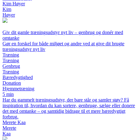
Kim Høyer
Kim
Høyer
Giv dit gamle træningsudstyr nyt liv – genbrug og donér med
omtanke
Gør en forskel for både miljøet og andre ved at give dit brugte
træningsudstyr nyt liv
Træning
Træning
Genbrug
Træning
Bæredygtighed
Donation
Hjemmetræning
5 min
Har du gammelt træningsudstyr, der bare står og samler støv? Få
inspiration til, hvordan du kan sortere, genbruge, sælge eller donere
det med omtanke – og samtidig bidrage til et mere bæredygtigt
forbrug.
Merete Kaa
Merete
Kaa