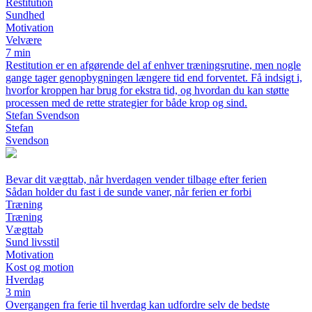
Restitution
Sundhed
Motivation
Velvære
7 min
Restitution er en afgørende del af enhver træningsrutine, men nogle
gange tager genopbygningen længere tid end forventet. Få indsigt i,
hvorfor kroppen har brug for ekstra tid, og hvordan du kan støtte
processen med de rette strategier for både krop og sind.
Stefan Svendson
Stefan
Svendson
Bevar dit vægttab, når hverdagen vender tilbage efter ferien
Sådan holder du fast i de sunde vaner, når ferien er forbi
Træning
Træning
Vægttab
Sund livsstil
Motivation
Kost og motion
Hverdag
3 min
Overgangen fra ferie til hverdag kan udfordre selv de bedste