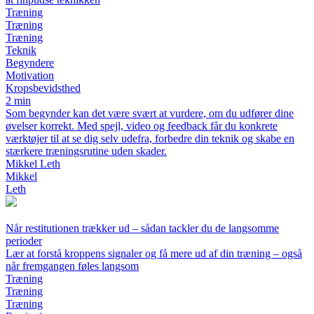
Træning
Træning
Træning
Teknik
Begyndere
Motivation
Kropsbevidsthed
2 min
Som begynder kan det være svært at vurdere, om du udfører dine
øvelser korrekt. Med spejl, video og feedback får du konkrete
værktøjer til at se dig selv udefra, forbedre din teknik og skabe en
stærkere træningsrutine uden skader.
Mikkel Leth
Mikkel
Leth
Når restitutionen trækker ud – sådan tackler du de langsomme
perioder
Lær at forstå kroppens signaler og få mere ud af din træning – også
når fremgangen føles langsom
Træning
Træning
Træning