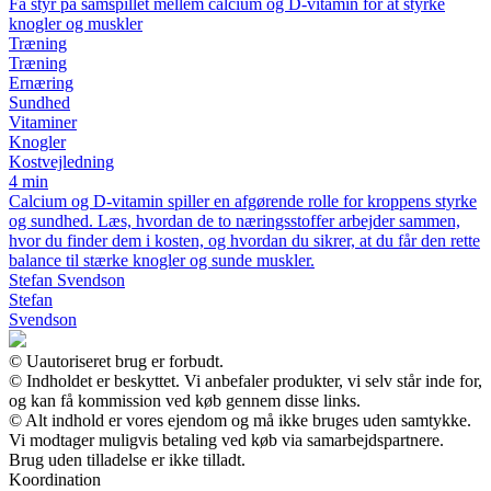
Få styr på samspillet mellem calcium og D-vitamin for at styrke
knogler og muskler
Træning
Træning
Ernæring
Sundhed
Vitaminer
Knogler
Kostvejledning
4 min
Calcium og D-vitamin spiller en afgørende rolle for kroppens styrke
og sundhed. Læs, hvordan de to næringsstoffer arbejder sammen,
hvor du finder dem i kosten, og hvordan du sikrer, at du får den rette
balance til stærke knogler og sunde muskler.
Stefan Svendson
Stefan
Svendson
© Uautoriseret brug er forbudt.
© Indholdet er beskyttet. Vi anbefaler produkter, vi selv står inde for,
og kan få kommission ved køb gennem disse links.
© Alt indhold er vores ejendom og må ikke bruges uden samtykke.
Vi modtager muligvis betaling ved køb via samarbejdspartnere.
Brug uden tilladelse er ikke tilladt.
Koordination