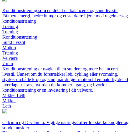
Konditionstræning som en del af en balanceret og sund livsstil
Få mere energi, bedre humør og et stærkere hjerte med regelmæssig
konditionstræning
Træning
Træning
Konditionstræning
Sund livsstil
Motion
Træning
Velvære
7 min
Konditionstræning er nøglen til en sundere og mere balanceret
livsstil. Uanset om du foretrækker løb, cykling eller svømning,
styrker du både krop og sind, når du gør motion til en naturlig del af
hverdagen. Læs, hvordan du kommer i gang, og hvorfor
konditionstræning er en investering i dit velvære.
Mikkel Leth
Mikkel
Leth
Calcium og D-vitamin: Vigtige næringsstoffer for stærke knogler og
sunde muskler