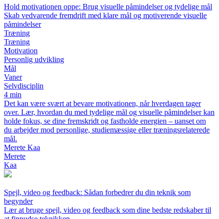
Hold motivationen oppe: Brug visuelle påmindelser og tydelige mål
Skab vedvarende fremdrift med klare mål og motiverende visuelle
påmindelser
Træning
Træning
Motivation
Personlig udvikling
Mål
Vaner
Selvdisciplin
4 min
Det kan være svært at bevare motivationen, når hverdagen tager
over. Lær, hvordan du med tydelige mål og visuelle påmindelser kan
holde fokus, se dine fremskridt og fastholde energien – uanset om
du arbejder mod personlige, studiemæssige eller træningsrelaterede
mål.
Merete Kaa
Merete
Kaa
Spejl, video og feedback: Sådan forbedrer du din teknik som
begynder
Lær at bruge spejl, video og feedback som dine bedste redskaber til
at finpudse teknikken