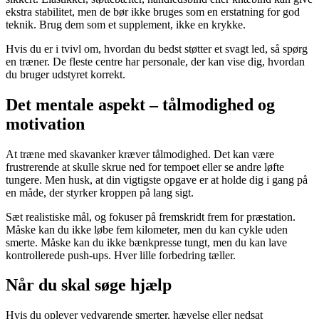
ekstra stabilitet, men de bør ikke bruges som en erstatning for god
teknik. Brug dem som et supplement, ikke en krykke.
Hvis du er i tvivl om, hvordan du bedst støtter et svagt led, så spørg
en træner. De fleste centre har personale, der kan vise dig, hvordan
du bruger udstyret korrekt.
Det mentale aspekt – tålmodighed og
motivation
At træne med skavanker kræver tålmodighed. Det kan være
frustrerende at skulle skrue ned for tempoet eller se andre løfte
tungere. Men husk, at din vigtigste opgave er at holde dig i gang på
en måde, der styrker kroppen på lang sigt.
Sæt realistiske mål, og fokuser på fremskridt frem for præstation.
Måske kan du ikke løbe fem kilometer, men du kan cykle uden
smerte. Måske kan du ikke bænkpresse tungt, men du kan lave
kontrollerede push-ups. Hver lille forbedring tæller.
Når du skal søge hjælp
Hvis du oplever vedvarende smerter, hævelse eller nedsat