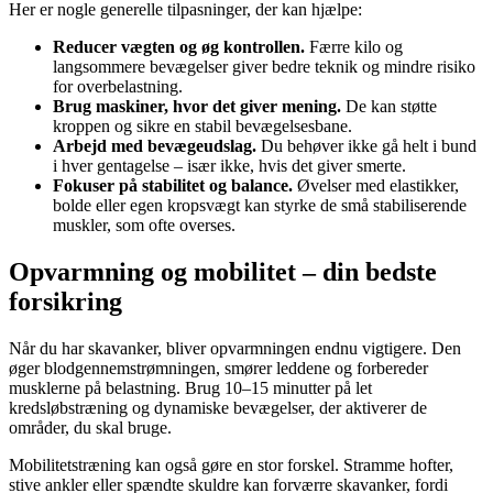
Her er nogle generelle tilpasninger, der kan hjælpe:
Reducer vægten og øg kontrollen.
Færre kilo og
langsommere bevægelser giver bedre teknik og mindre risiko
for overbelastning.
Brug maskiner, hvor det giver mening.
De kan støtte
kroppen og sikre en stabil bevægelsesbane.
Arbejd med bevægeudslag.
Du behøver ikke gå helt i bund
i hver gentagelse – især ikke, hvis det giver smerte.
Fokuser på stabilitet og balance.
Øvelser med elastikker,
bolde eller egen kropsvægt kan styrke de små stabiliserende
muskler, som ofte overses.
Opvarmning og mobilitet – din bedste
forsikring
Når du har skavanker, bliver opvarmningen endnu vigtigere. Den
øger blodgennemstrømningen, smører leddene og forbereder
musklerne på belastning. Brug 10–15 minutter på let
kredsløbstræning og dynamiske bevægelser, der aktiverer de
områder, du skal bruge.
Mobilitetstræning kan også gøre en stor forskel. Stramme hofter,
stive ankler eller spændte skuldre kan forværre skavanker, fordi