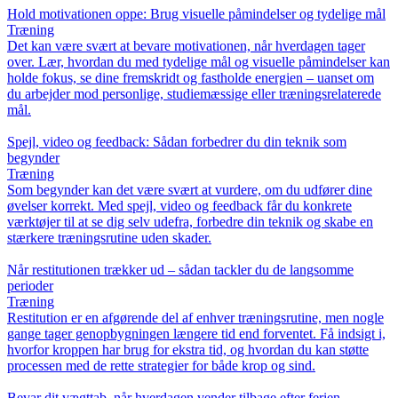
Hold motivationen oppe: Brug visuelle påmindelser og tydelige mål
Træning
Det kan være svært at bevare motivationen, når hverdagen tager
over. Lær, hvordan du med tydelige mål og visuelle påmindelser kan
holde fokus, se dine fremskridt og fastholde energien – uanset om
du arbejder mod personlige, studiemæssige eller træningsrelaterede
mål.
Spejl, video og feedback: Sådan forbedrer du din teknik som
begynder
Træning
Som begynder kan det være svært at vurdere, om du udfører dine
øvelser korrekt. Med spejl, video og feedback får du konkrete
værktøjer til at se dig selv udefra, forbedre din teknik og skabe en
stærkere træningsrutine uden skader.
Når restitutionen trækker ud – sådan tackler du de langsomme
perioder
Træning
Restitution er en afgørende del af enhver træningsrutine, men nogle
gange tager genopbygningen længere tid end forventet. Få indsigt i,
hvorfor kroppen har brug for ekstra tid, og hvordan du kan støtte
processen med de rette strategier for både krop og sind.
Bevar dit vægttab, når hverdagen vender tilbage efter ferien