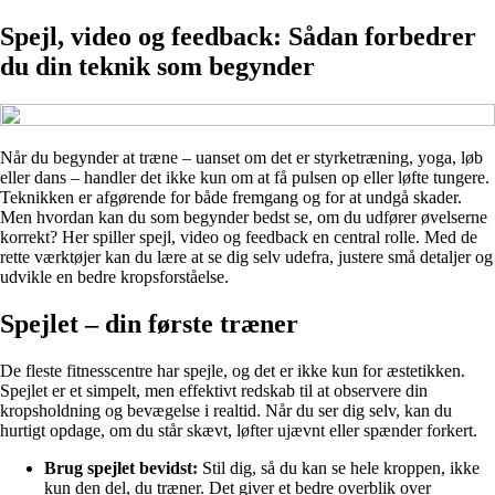
Spejl, video og feedback: Sådan forbedrer
du din teknik som begynder
Når du begynder at træne – uanset om det er styrketræning, yoga, løb
eller dans – handler det ikke kun om at få pulsen op eller løfte tungere.
Teknikken er afgørende for både fremgang og for at undgå skader.
Men hvordan kan du som begynder bedst se, om du udfører øvelserne
korrekt? Her spiller spejl, video og feedback en central rolle. Med de
rette værktøjer kan du lære at se dig selv udefra, justere små detaljer og
udvikle en bedre kropsforståelse.
Spejlet – din første træner
De fleste fitnesscentre har spejle, og det er ikke kun for æstetikken.
Spejlet er et simpelt, men effektivt redskab til at observere din
kropsholdning og bevægelse i realtid. Når du ser dig selv, kan du
hurtigt opdage, om du står skævt, løfter ujævnt eller spænder forkert.
Brug spejlet bevidst:
Stil dig, så du kan se hele kroppen, ikke
kun den del, du træner. Det giver et bedre overblik over