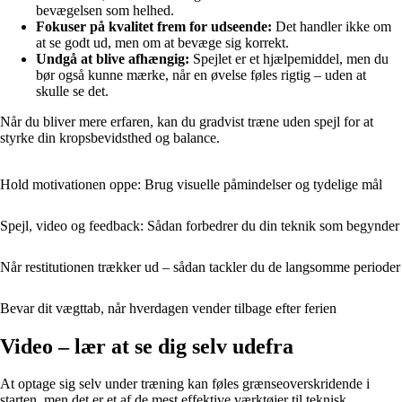
bevægelsen som helhed.
Fokuser på kvalitet frem for udseende:
Det handler ikke om
at se godt ud, men om at bevæge sig korrekt.
Undgå at blive afhængig:
Spejlet er et hjælpemiddel, men du
bør også kunne mærke, når en øvelse føles rigtig – uden at
skulle se det.
Når du bliver mere erfaren, kan du gradvist træne uden spejl for at
styrke din kropsbevidsthed og balance.
Hold motivationen oppe: Brug visuelle påmindelser og tydelige mål
Spejl, video og feedback: Sådan forbedrer du din teknik som begynder
Når restitutionen trækker ud – sådan tackler du de langsomme perioder
Bevar dit vægttab, når hverdagen vender tilbage efter ferien
Video – lær at se dig selv udefra
At optage sig selv under træning kan føles grænseoverskridende i
starten, men det er et af de mest effektive værktøjer til teknisk