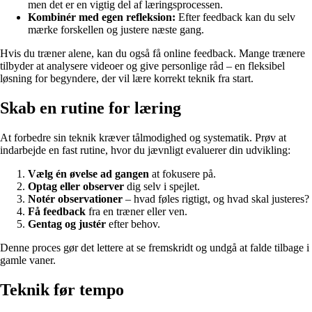
men det er en vigtig del af læringsprocessen.
Kombinér med egen refleksion:
Efter feedback kan du selv
mærke forskellen og justere næste gang.
Hvis du træner alene, kan du også få online feedback. Mange trænere
tilbyder at analysere videoer og give personlige råd – en fleksibel
løsning for begyndere, der vil lære korrekt teknik fra start.
Skab en rutine for læring
At forbedre sin teknik kræver tålmodighed og systematik. Prøv at
indarbejde en fast rutine, hvor du jævnligt evaluerer din udvikling:
Vælg én øvelse ad gangen
at fokusere på.
Optag eller observer
dig selv i spejlet.
Notér observationer
– hvad føles rigtigt, og hvad skal justeres?
Få feedback
fra en træner eller ven.
Gentag og justér
efter behov.
Denne proces gør det lettere at se fremskridt og undgå at falde tilbage i
gamle vaner.
Teknik før tempo