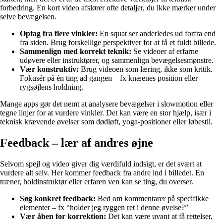
forbedring. En kort video afslører ofte detaljer, du ikke mærker under
selve bevægelsen.
Optag fra flere vinkler:
En squat ser anderledes ud forfra end
fra siden. Brug forskellige perspektiver for at få et fuldt billede.
Sammenlign med korrekt teknik:
Se videoer af erfarne
udøvere eller instruktører, og sammenlign bevægelsesmønstre.
Vær konstruktiv:
Brug videoen som læring, ikke som kritik.
Fokusér på én ting ad gangen – fx knæenes position eller
rygsøjlens holdning.
Mange apps gør det nemt at analysere bevægelser i slowmotion eller
tegne linjer for at vurdere vinkler. Det kan være en stor hjælp, især i
teknisk krævende øvelser som dødløft, yoga-positioner eller løbestil.
Feedback – lær af andres øjne
Selvom spejl og video giver dig værdifuld indsigt, er det svært at
vurdere alt selv. Her kommer feedback fra andre ind i billedet. En
træner, holdinstruktør eller erfaren ven kan se ting, du overser.
Søg konkret feedback:
Bed om kommentarer på specifikke
elementer – fx “holder jeg ryggen ret i denne øvelse?”
Vær åben for korrektion:
Det kan være uvant at få rettelser,