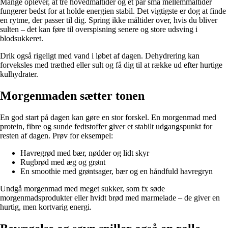
Mange oplever, at tre hovedmåltider og et par små mellemmåltider
fungerer bedst for at holde energien stabil. Det vigtigste er dog at finde
en rytme, der passer til dig. Spring ikke måltider over, hvis du bliver
sulten – det kan føre til overspisning senere og store udsving i
blodsukkeret.
Drik også rigeligt med vand i løbet af dagen. Dehydrering kan
forveksles med træthed eller sult og få dig til at række ud efter hurtige
kulhydrater.
Morgenmaden sætter tonen
En god start på dagen kan gøre en stor forskel. En morgenmad med
protein, fibre og sunde fedtstoffer giver et stabilt udgangspunkt for
resten af dagen. Prøv for eksempel:
Havregrød med bær, nødder og lidt skyr
Rugbrød med æg og grønt
En smoothie med grøntsager, bær og en håndfuld havregryn
Undgå morgenmad med meget sukker, som fx søde
morgenmadsprodukter eller hvidt brød med marmelade – de giver en
hurtig, men kortvarig energi.