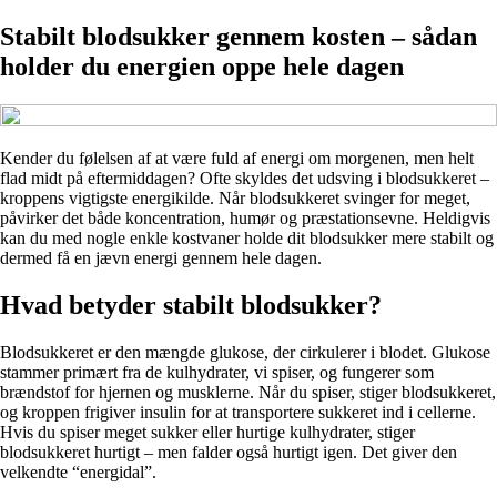
Stabilt blodsukker gennem kosten – sådan
holder du energien oppe hele dagen
Kender du følelsen af at være fuld af energi om morgenen, men helt
flad midt på eftermiddagen? Ofte skyldes det udsving i blodsukkeret –
kroppens vigtigste energikilde. Når blodsukkeret svinger for meget,
påvirker det både koncentration, humør og præstationsevne. Heldigvis
kan du med nogle enkle kostvaner holde dit blodsukker mere stabilt og
dermed få en jævn energi gennem hele dagen.
Hvad betyder stabilt blodsukker?
Blodsukkeret er den mængde glukose, der cirkulerer i blodet. Glukose
stammer primært fra de kulhydrater, vi spiser, og fungerer som
brændstof for hjernen og musklerne. Når du spiser, stiger blodsukkeret,
og kroppen frigiver insulin for at transportere sukkeret ind i cellerne.
Hvis du spiser meget sukker eller hurtige kulhydrater, stiger
blodsukkeret hurtigt – men falder også hurtigt igen. Det giver den
velkendte “energidal”.