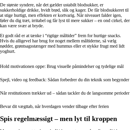
De største syndere, når det gælder ustabilt blodsukker, er
sukkerholdige drikke, hvidt brød, slik og kager. De får blodsukkeret til
at stige hurtigt, men effekten er kortvarig. Når niveauet falder igen,
føler du dig træt, irritabel og får lyst til mere sukker – en ond cirkel, der
kan være svær at bryde.
Et godt råd er at tænke i “rigtige måltider” frem for hurtige snacks.
Hvis du alligevel har brug for noget mellem måltiderne, så vælg
nødder, grøntsagsstænger med hummus eller et stykke frugt med lidt
yoghurt.
Hold motivationen oppe: Brug visuelle påmindelser og tydelige mål
Spejl, video og feedback: Sådan forbedrer du din teknik som begynder
Når restitutionen trækker ud – sådan tackler du de langsomme perioder
Bevar dit vægttab, når hverdagen vender tilbage efter ferien
Spis regelmæssigt – men lyt til kroppen