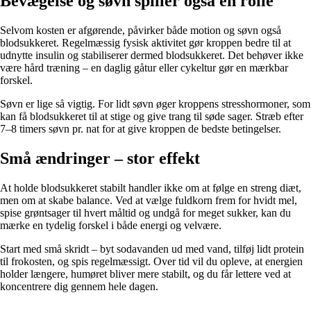
Bevægelse og søvn spiller også en rolle
Selvom kosten er afgørende, påvirker både motion og søvn også
blodsukkeret. Regelmæssig fysisk aktivitet gør kroppen bedre til at
udnytte insulin og stabiliserer dermed blodsukkeret. Det behøver ikke
være hård træning – en daglig gåtur eller cykeltur gør en mærkbar
forskel.
Søvn er lige så vigtig. For lidt søvn øger kroppens stresshormoner, som
kan få blodsukkeret til at stige og give trang til søde sager. Stræb efter
7–8 timers søvn pr. nat for at give kroppen de bedste betingelser.
Små ændringer – stor effekt
At holde blodsukkeret stabilt handler ikke om at følge en streng diæt,
men om at skabe balance. Ved at vælge fuldkorn frem for hvidt mel,
spise grøntsager til hvert måltid og undgå for meget sukker, kan du
mærke en tydelig forskel i både energi og velvære.
Start med små skridt – byt sodavanden ud med vand, tilføj lidt protein
til frokosten, og spis regelmæssigt. Over tid vil du opleve, at energien
holder længere, humøret bliver mere stabilt, og du får lettere ved at
koncentrere dig gennem hele dagen.