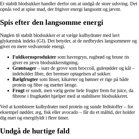
Et stabilt blodsukker handler derfor om at undgå de store udsving. Det
opnås ved at spise mad, der frigiver energi langsomt og jævnt.
Spis efter den langsomme energi
Nøglen til stabilt blodsukker er at vælge kulhydrater med lavt
glykæmisk indeks (GI). Det betyder, at de nedbrydes langsommere og
giver en mere vedvarende energi.
Fuldkornsprodukter
som havregryn, rugbrød og brune ris
giver en jævn blodsukkerstigning.
Grøntsager
– især de grove som broccoli, gulerødder og kål –
indeholder fibre, der bremser optagelsen af sukker.
Bælgfrugter
som linser, kikærter og bønner er rige på både
protein og fibre og mætter længe.
Frugt
er sundt, men vælg gerne hele frugter frem for juice, da
fibrene i frugtkødet hjælper med at stabilisere blodsukkeret.
Ved at kombinere kulhydrater med protein og sunde fedtstoffer – for
eksempel nødder, æg, fisk eller avocado – får du et måltid, der holder
dig mæt og energifyldt i flere timer.
Undgå de hurtige fald