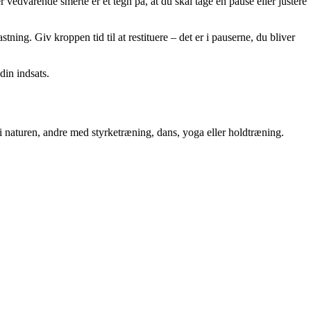
r vedvarende smerte er et tegn på, at du skal tage en pause eller justere
tning. Giv kroppen tid til at restituere – det er i pauserne, du bliver
din indsats.
øb i naturen, andre med styrketræning, dans, yoga eller holdtræning.