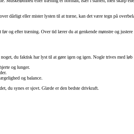
tte. Muskelømhed efter træning er normalt, især i starten, men skarp elle
r dårligt eller mister lysten til at træne, kan det være tegn på overbelas
t før og efter træning. Over tid lærer du at genkende mønstre og justere 
r noget, du faktisk har lyst til at gøre igen og igen. Nogle trives med l
jerte og lunger.
der.
vægelighed og balance.
det, du synes er sjovt. Glæde er den bedste drivkraft.