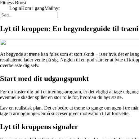
Fitness Boost
Login
Kom i gang
Mailnyt
Lyt til kroppen: En begynder­guide til træn
At begynde at træne kan føles som et stort skridt – især hvis det er læ
resultaterne lader vente på sig. Nøglen til en god start er at lytte til
overbelaste dig selv.
Start med dit udgangspunkt
Før du kaster dig ud i et træningsprogram, er det vigtigt at tage udgangs
eventuelle skader spiller en stor rolle for, hvordan du bør starte.
Lav en realistisk plan. Det er bedre at træne to gange om ugen i tre må
tage ti armbøjninger. Små succeser giver motivation til at fortsætte.
Lyt til kroppens signaler