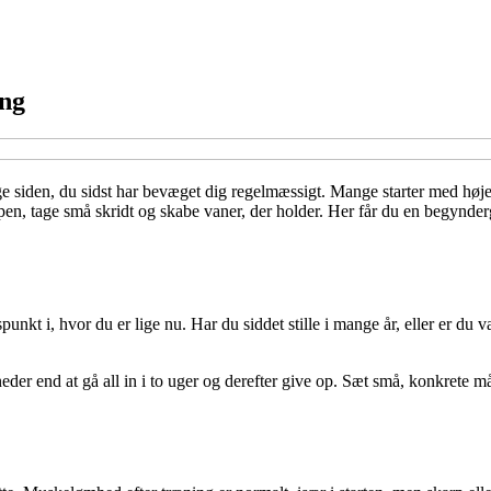
ing
nge siden, du sidst har bevæget dig regelmæssigt. Mange starter med høje
 kroppen, tage små skridt og skabe vaner, der holder. Her får du en begyn
punkt i, hvor du er lige nu. Har du siddet stille i mange år, eller er du
neder end at gå all in i to uger og derefter give op. Sæt små, konkrete 