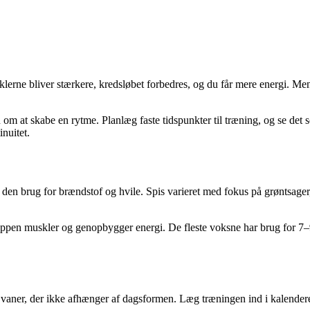
rne bliver stærkere, kredsløbet forbedres, og du får mere energi. Men de
n om at skabe en rytme. Planlæg faste tidspunkter til træning, og se det 
inuitet.
 den brug for brændstof og hvile. Spis varieret med fokus på grøntsager,
oppen muskler og genopbygger energi. De fleste voksne har brug for 7–
e vaner, der ikke afhænger af dagsformen. Læg træningen ind i kalenderen