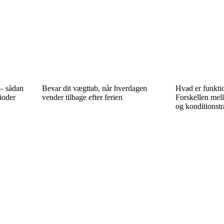
 – sådan
Bevar dit vægttab, når hverdagen
Hvad er funkti
ioder
vender tilbage efter ferien
Forskellen mell
og konditionst