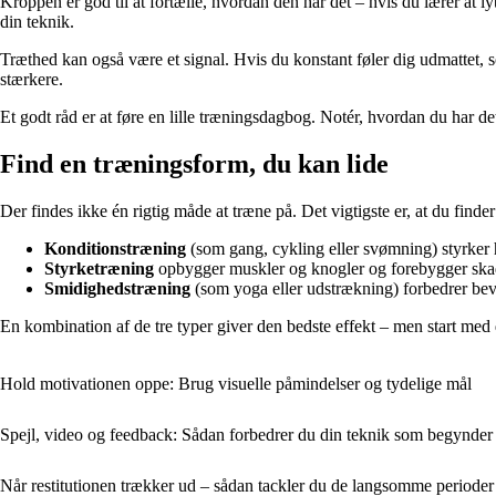
Kroppen er god til at fortælle, hvordan den har det – hvis du lærer at ly
din teknik.
Træthed kan også være et signal. Hvis du konstant føler dig udmattet, sove
stærkere.
Et godt råd er at føre en lille træningsdagbog. Notér, hvordan du har de
Find en træningsform, du kan lide
Der findes ikke én rigtig måde at træne på. Det vigtigste er, at du finde
Konditionstræning
(som gang, cykling eller svømning) styrker h
Styrketræning
opbygger muskler og knogler og forebygger ska
Smidighedstræning
(som yoga eller udstrækning) forbedrer be
En kombination af de tre typer giver den bedste effekt – men start med 
Hold motivationen oppe: Brug visuelle påmindelser og tydelige mål
Spejl, video og feedback: Sådan forbedrer du din teknik som begynder
Når restitutionen trækker ud – sådan tackler du de langsomme perioder